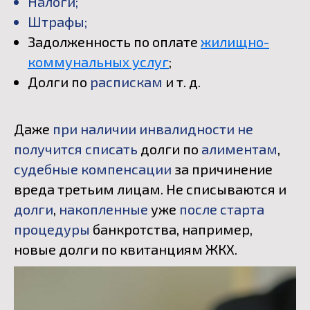
Налоги
;
Штрафы
;
Задолженность по оплате
жилищно-
коммунальных услуг
;
Долги по
распискам
и т. д.
Даже
при наличии инвалидности не
получится списать
долги по
алиментам
,
судебные компенсации
за причинение
вреда третьим лицам. Не списываются и
долги
,
накопленные
уже
после старта
процедуры
банкротства, например,
новые долги по квитанциям ЖКХ.