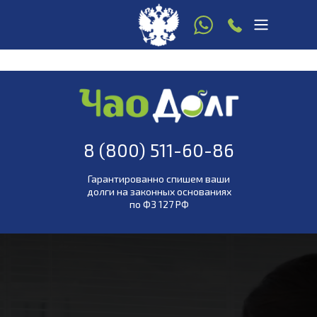
8 916 780 22 77
8 (800) 511-60-86
(звонок по РФ
бесплатный)
8 (800) 511-60-86
Гарантированно спишем ваши
долги на законных основаниях
по ФЗ 127 РФ
ей стороне
!
Работаем по всей России! Закон и
мы - 