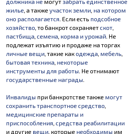
должника не
могут
забрать единственное
жилье
, а также
участок земли
,
на котором
оно располагается
. Если есть
подсобное
хозяйство
, то банкрот сохраняет
скот
,
пастбища
,
семена
,
корма и урожай
. Не
подлежат изъятию и продаже на торгах
личные вещи
, такие как
одежда
,
мебель
,
бытовая техника
,
некоторые
инструменты для работы
. Не отнимают
государственные награды
.
Инвалиды
при банкротстве также
могут
сохранить транспортное средство
,
медицинские препараты и
приспособления
,
средства реабилитации
и другие
вещи
, которые
необходимы
им