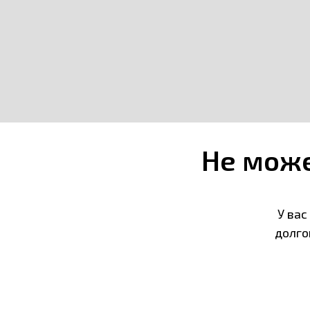
Не мож
У вас
долго