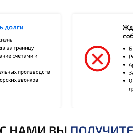
ь долги
Жд
со
жизнь
а за границу
Б
ание счетами и
Р
А
ельных производств
З
орских звонков
О
г
С НАМИ ВЫ
ПОЛУЧИТ