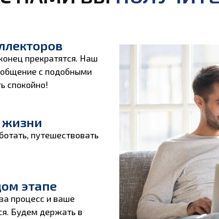
оллекторов
конец прекратятся. Наш
ё общение с подобными
ь спокойно!
 жизни
ботать, путешествовать
дом этапе
за процесс и ваше
ся. Будем держать в