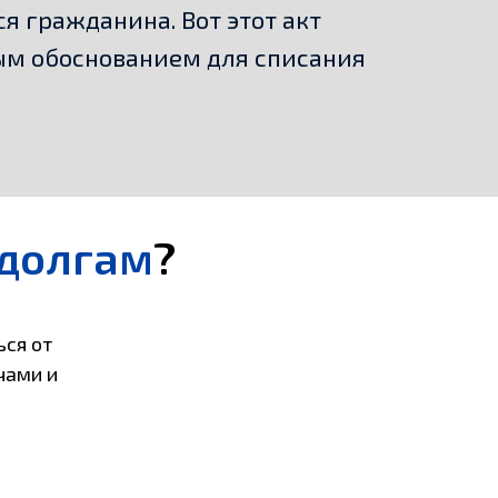
я гражданина. Вот этот акт
ым обоснованием для списания
 долгам
?
ься от
чами и