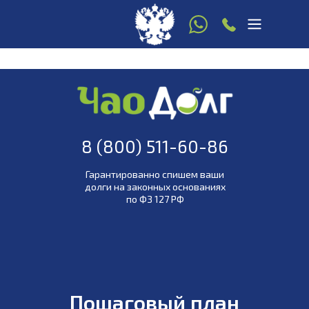
8 916 780 22 77
8 (800) 511-60-86
(звонок по РФ
бесплатный)
8 (800) 511-60-86
Гарантированно спишем ваши
долги на законных основаниях
по ФЗ 127 РФ
ей стороне
!
Работаем по всей России! Закон и
мы - 
Пошаговый план