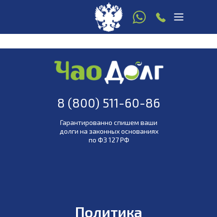
8 916 780 22 77
8 (800) 511-60-86
(звонок по РФ
бесплатный)
8 (800) 511-60-86
Гарантированно спишем ваши
долги на законных основаниях
по ФЗ 127 РФ
ей стороне
!
Работаем по всей России! Закон и
мы - 
Политика