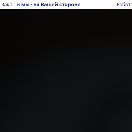
! Закон и
мы - на Вашей стороне
!
Работ