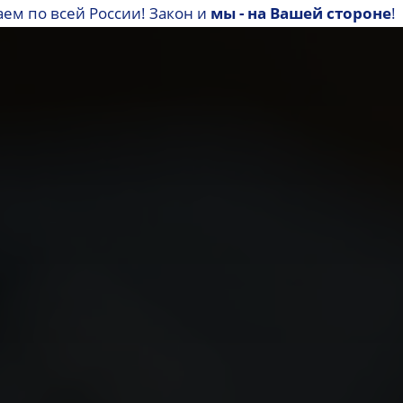
аем по всей России! Закон и
мы - на Вашей стороне
!