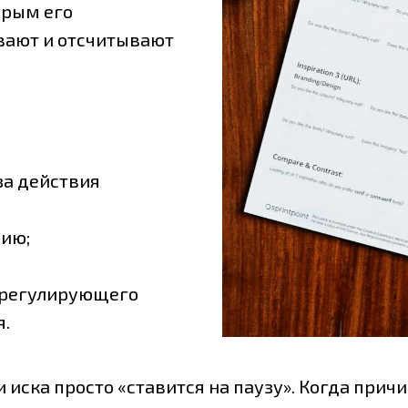
орым его
вают и отсчитывают
за действия
мию;
, регулирующего
.
 иска просто «ставится на паузу». Когда причи